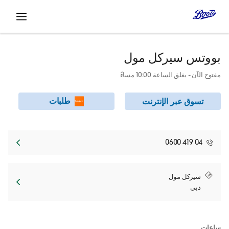
افتح
بووتس
سيركل مول
مفتوح الآن
- يغلق الساعة
10:00 مساءً
طلبات
تسوق عبر الإنترنت
04 419 0600
Link Opens in New Tab
سيركل مول
دبي
ساعات