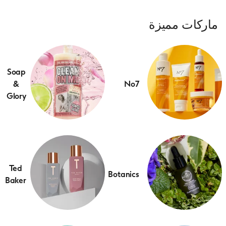
ماركات مميزة
Soap
&
No7
Glory
Ted
Botanics
Baker