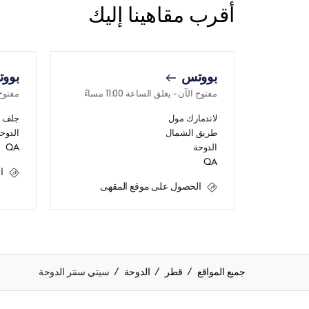
أقرب مقاهينا إليك
بووتس
بوو
مفتوح الآن
- يغلق الساعة
11:00 مساءً
مفتوح
لاندمارك مول
جلف 
طريق الشمال
الدوح
الدوحة
QA
QA
ا
الحصول على موقع المقهى
جميع المواقع
قطر
الدوحة
سيتي سنتر الدوحة