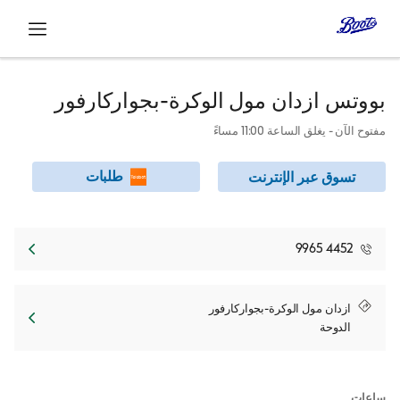
افتح
بووتس
ازدان مول الوكرة-بجواركارفور
مفتوح الآن
- يغلق الساعة
11:00 مساءً
طلبات
تسوق عبر الإنترنت
4452 9965
Link Opens in New Tab
ازدان مول الوكرة-بجواركارفور
الدوحة
ساعات