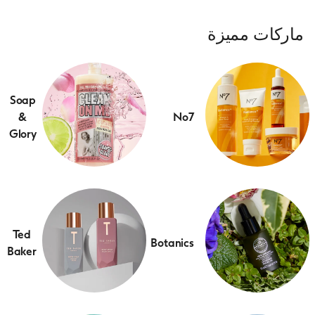
ماركات مميزة
Soap
&
No7
Glory
Ted
Botanics
Baker