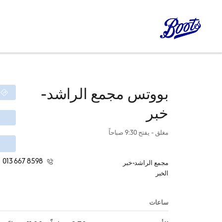
بووتس
مجمع الراشد-
خبر
مغلق
- يفتح
9:30 صباحاً
013 667 8598
مجمع الراشد-خبر
الخبر
ساعات